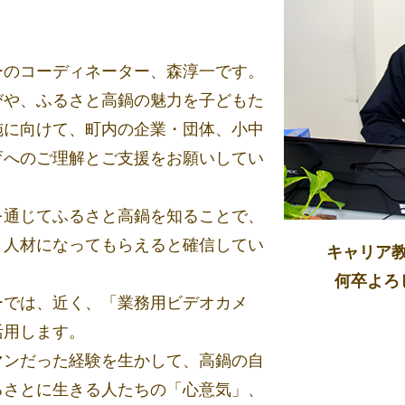
ーのコーディネーター、森淳一です。
びや、ふるさと高鍋の魅力を子どもた
施に向けて、町内の企業・団体、小中
育へのご理解とご支援をお願いしてい
を通じてふるさと高鍋を知ることで、
う人材になってもらえると確信してい
キャリア
何卒よろ
ーでは、近く、「業務用ビデオカメ
活用します。
マンだった経験を生かして、高鍋の自
るさとに生きる人たちの「心意気」、